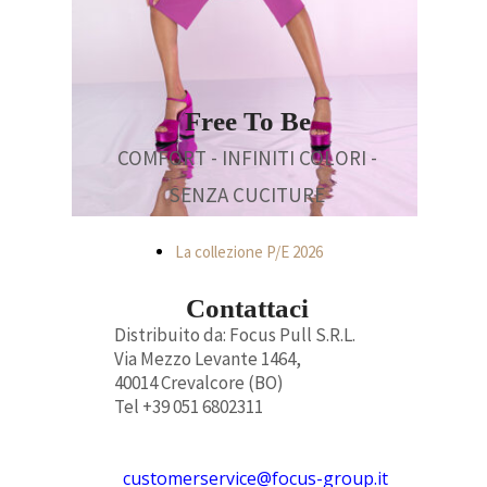
Free To Be
COMFORT - INFINITI COLORI -
SENZA CUCITURE
La collezione P/E 2026
Contattaci
Distribuito da: Focus Pull S.R.L.
Via Mezzo Levante 1464,
40014 Crevalcore (BO)
Tel +39 051 6802311
customerservice@focus-group.it